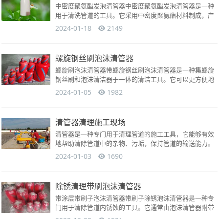
中密度聚氨酯发泡清管器中密度聚氨酯发泡清管器是一种
用于清洗管道的工具。它采用中密度聚氨酯材料制成，产
品密度为120公斤/立方米，具有高耐磨、弹性好、高撕裂
2024-01-18
2149
强度的特...
螺旋钢丝刷泡沫清管器
螺旋刷泡沫清管器带螺旋钢丝刷泡沫清管器是一种集螺旋
钢丝刷和泡沫清洁器于一体的清洁工具。它可以更方便地
清理管道内的污垢和堵塞物，并且具有以下特点：1. 双功
2024-01-05
1982
能设计：...
清管器清理施工现场
清管器是一种专门用于清理管道的施工工具，它能够有效
地帮助清除管道中的杂物、污垢，保持管道的输送能力。
清管器通常由骨架和密封部件组成。这个装置可以根据作
2024-01-03
1690
业任务进行调...
除锈清理带刷泡沫清管器
带涂层带刷子泡沫清管器带刷子除锈泡沫清管器是一种专
门用于清除管道内锈蚀的工具。它通常由泡沫清管器附带
钢丝刷子组成。泡沫清管器是由高密度、高耐磨、高撕裂