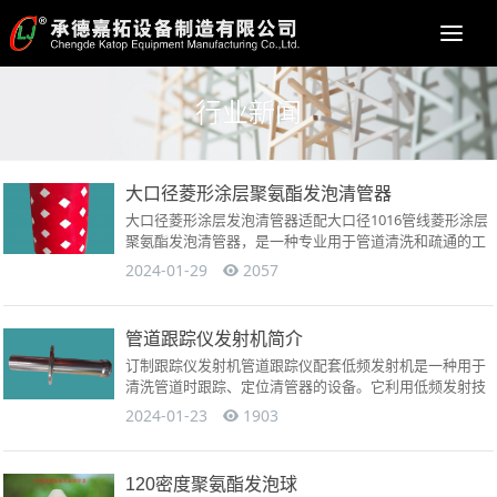
Togg
navi
行业新闻
大口径菱形涂层聚氨酯发泡清管器
大口径菱形涂层发泡清管器适配大口径1016管线菱形涂层
聚氨酯发泡清管器，是一种专业用于管道清洗和疏通的工
具。清管器芯材采用优质聚氨酯发泡材料制成，表面涂有
2024-01-29
2057
高耐磨弹...
管道跟踪仪发射机简介
订制跟踪仪发射机管道跟踪仪配套低频发射机是一种用于
清洗管道时跟踪、定位清管器的设备。它利用低频发射技
术，通过将电能转化为低频电磁波，从而产生强大的穿透
2024-01-23
1903
能力。电磁波...
120密度聚氨酯发泡球