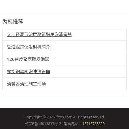
为您推荐
大口径菱形涂层聚氨酯发泡清管器
管道跟踪仪发射机简介
120密度聚氨酯发泡球
螺旋钢丝刷泡沫清管器
清管器清理施工现场
Copyright ©
2026 lfjtsb.com All rights reserved.
冀ICP备14013833号-2 销售电话：
13716788829