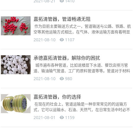
2021-08-21
1410
嘉拓清管器，管道畅通无阻
作为目前主要输送方式之一，管道输送与公路、铁路、航
空等其他运输方式相比，在气体、液体运输方面有着明显
的优势。管道大多数一般深埋于地下，露出地表部分较
2021-08-10
1107
少...
承德嘉拓清管器，解除你的困扰
城市遍布各种管道，比如说楼层下水道、餐饮店排污管
道、输油输气管道、工厂的原料管道等等。管道对于材料
或能源的输送和排放有很大的作用，一旦出现堵塞不通
2021-08-10
980
的...
嘉拓清管器，你的选择
在现在的社会上，管道运输是一种非常常见的的运输方
式，它可以运输水、石油、天然气，在日常生活中时必不
可少的。但是如果管道堵塞了该怎么办呢？清管器就是清
2021-08-01
1159
理...