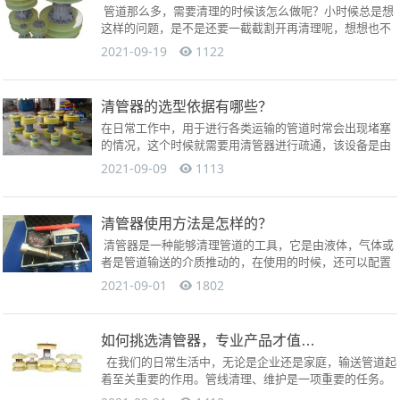
管道那么多，需要清理的时候该怎么做呢？小时候总是想
这样的问题，是不是还要一截截割开再清理呢，想想也不
太现实，这样太费事了，把管道割开相当于把管道作
2021-09-19
1122
废，...
清管器的选型依据有哪些？
在日常工作中，用于进行各类运输的管道时常会出现堵塞
的情况，这个时候就需要用清管器进行疏通，该设备是由
气体、液体等方式对堵塞物进行推动，以达到管道疏通效
2021-09-09
1113
果的一种工具...
清管器使用方法是怎样的？
清管器是一种能够清理管道的工具，它是由液体，气体或
者是管道输送的介质推动的，在使用的时候，还可以配置
其他的部件，以完成复杂的管道清理，今天就给大家具
2021-09-01
1802
体...
如何挑选清管器，专业产品才值得信赖！
在我们的日常生活中，无论是企业还是家庭，输送管道起
着至关重要的作用。管线清理、维护是一项重要的任务。
因为管道通常不会敷设在地面上，都深埋在地下或者安...