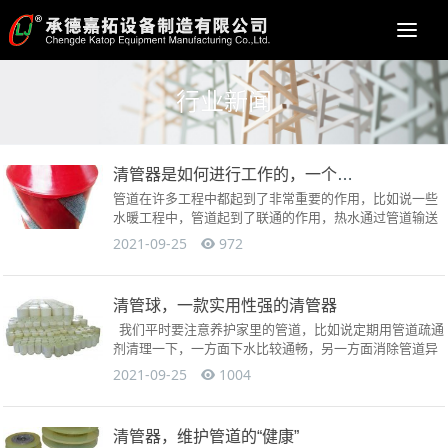
Togg
navi
行业新闻
清管器是如何进行工作的，一个好的产品需要具备这些优点！
管道在许多工程中都起到了非常重要的作用，比如说一些
水暖工程中，管道起到了联通的作用，热水通过管道输送
到各个暖气中，然后为用户们带来温暖，但这种管道大多
2021-09-25
972
都是以聚乙烯...
清管球，一款实用性强的清管器
我们平时要注意养护家里的管道，比如说定期用管道疏通
剂清理一下，一方面下水比较通畅，另一方面消除管道异
味。管道疏通干净了，家居环境才会更加的整洁。城市...
2021-09-25
1004
清管器，维护管道的“健康”